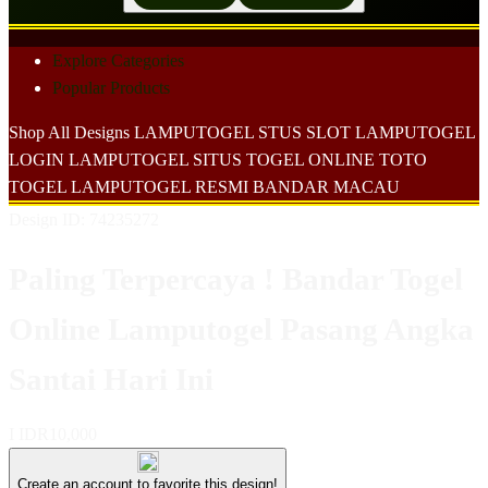
Explore Categories
Popular Products
Shop All Designs
LAMPUTOGEL
STUS SLOT
LAMPUTOGEL
LOGIN
LAMPUTOGEL
SITUS TOGEL ONLINE
TOTO
TOGEL
LAMPUTOGEL RESMI
BANDAR MACAU
Design ID: 74235272
Paling Terpercaya ! Bandar Togel
Online Lamputogel Pasang Angka
Santai Hari Ini
I
IDR10,000
Create an account to favorite this design!