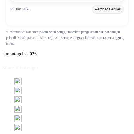
25 Jan 2026
Pembaca Artikel
*Testimoni di atas merupakan opini pengguna terkait pengalaman dan pandangan
pribadi. Selalu pahami risiko, regulasi, serta pentingnya bermain secara bertanggung
jawab.
lamputogel - 2026
Share this design: