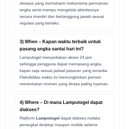
dewasa yang memahami mekanisme permainan
angka serta mampu mengelola aktivitasnya
secara mandiri dan bertanggung jawab sesuai
regulasi yang berlaku.
3) When – Kapan waktu terbaik untuk
pasang angka santai hari ini?
Lamputogel menyediakan akses 24 jam
sehingga pengguna dapat memasang angka
kapan saja sesuai jadwal pasaran yang tersedia.
Fleksibilitas waktu ini memungkinkan pemain
menentukan momen yang dirasa paling nyaman.
4) Where – Di mana Lamputogel dapat
diakses?
Platform
Lamputogel
dapat diakses melalui
perangkat desktop maupun mobile selama