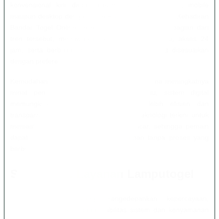
konvensional kini dapat diakses melalui perangkat mobile
maupun desktop dengan sistem yang lebih modern. Kehadiran
Bandar Togel Online seperti Lamputogel menjadi bagian dari
tren tersebut, menawarkan kemudahan registrasi, akses 24
jam, serta berbagai pilihan pasaran yang dapat disesuaikan
dengan preferensi pemain.
Kemudahan ini menjadi salah satu faktor utama meningkatnya
minat pengguna. Selain fleksibilitas waktu, sistem digital
memungkinkan proses transaksi yang lebih efisien dan
transparan. Lamputogel memanfaatkan teknologi terkini untuk
memastikan setiap aktivitas berjalan lancar, sehingga pemain
dapat memasang angka dengan nyaman tanpa proses yang
berbelit.
Sistem dan Layanan Lamputogel
Sebagai platform yang mengedepankan kepercayaan,
Lamputogel berfokus pada stabilitas sistem dan kenyamanan