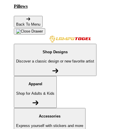
Pillows
Back To Menu
Shop Designs
Discover a classic design or new favorite artist
Apparel
Shop for Adults & Kids
Accessories
Express yourself with stickers and more