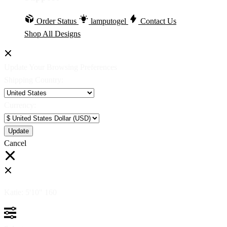
Order Status
lamputogel
Contact Us
Shop All Designs
Update Your Browsing Preferences
Shipping Country:
Currency:
Cancel
Katie:
5'10"
160