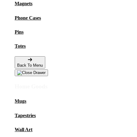
Magnets
Phone Cases
Pins
Totes
Back To Menu
Home Goods
Mugs
Tapestries
Wall Art