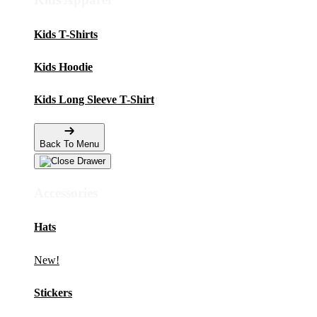
Kids T-Shirts
Kids Hoodie
Kids Long Sleeve T-Shirt
Back To Menu
Accessories
Hats
New!
Stickers