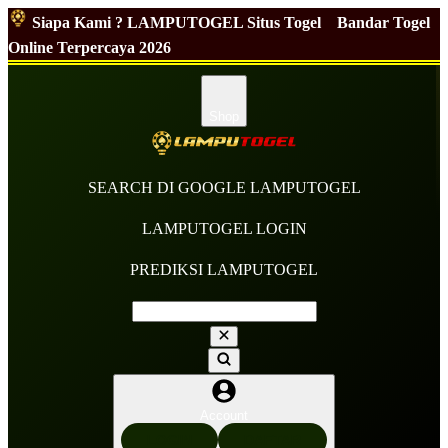
Siapa Kami ? LAMPUTOGEL Situs Togel
Bandar Togel
Online Terpercaya 2026
Shop
SEARCH DI GOOGLE LAMPUTOGEL
LAMPUTOGEL LOGIN
PREDIKSI LAMPUTOGEL
Account
LOGIN
DAFTAR