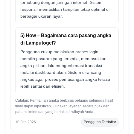
terhubung dengan jaringan internet. Sistem
responsif memastikan tampilan tetap optimal di
berbagai ukuran layar.
5) How – Bagaimana cara pasang angka
di Lamputogel?
Pengguna cukup melakukan proses login,
memilih pasaran yang tersedia, memasukkan
angka pilihan, lalu mengonfirmasi transaksi
melalui dashboard akun. Sistem dirancang
ringkas agar proses pemasangan angka terasa
lebih santai dan efisien.
Catatan: Permainan angka berbasis peluang sehingga hasil
tidak dapat dipastikan. Gunakan layanan secara bijak dan
pahami ketentuan yang berlaku di wilayah Anda.
10 Feb 2026
Pengguna Terdaftar